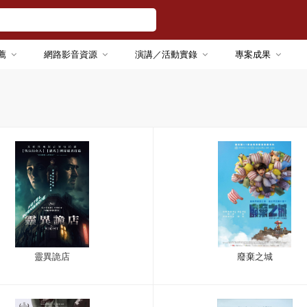
薦
網路影音資源
演講／活動實錄
專案成果
靈異詭店
廢棄之城