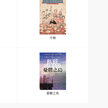
今敏
憂鬱之島