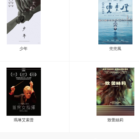
少年
兜兜風
瑪琳艾索普
致蕾絲莉