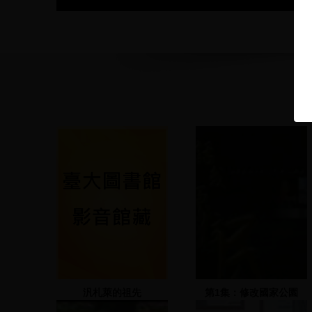
汎札萊的祖先
第1集：修改國家公園
法，維護原住民狩獵文化