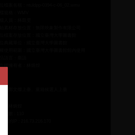
位檔案名稱：ntuldpp-0394-c-06_02.wmv
檔規格：WMV
檔人員：林凱雯
始素材存放位置：無限映象製作有限公司
位檔案存放位置：國立臺灣大學圖書館
位典藏單位：國立臺灣大學圖書館
權使用範圍：國立臺灣大學圖書館館內使用
品語言：臺語
作權擁有者：林炳煌
介：
持人鄭文燦上臺、黨籍候選人上臺
碼：林炳煌
放次數 : 110
在的IP : 216.73.216.170