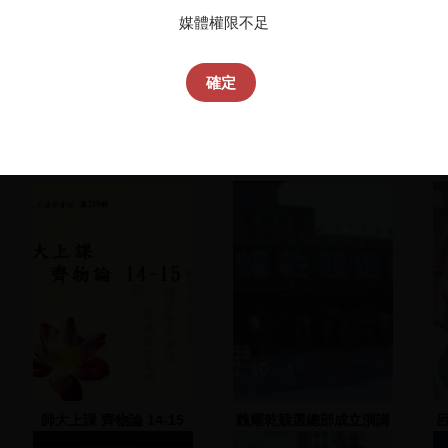
媒體權限不足
確定
師大上課 齊物論 14-15
魏耀乾競選總部成立演講
會(1)