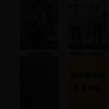
黃信介發表演說
梁新武致詞、舞蹈表演、
彭盛昌、黃仁杼致詞、舞
蹈表演