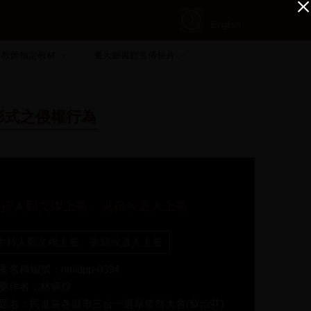
English
教師指定教材
臺大圖書館宣傳短片
形式之侵權行為
主持人鄭文燦上臺、黨籍候選人上臺
主持人鄭文燦上臺、黨籍候選人上臺
案名稱編號：ntuldpp-0394
要作者：林炳煌
題名：民進黨各縣市三合一選舉造勢大會(蘇治芬)