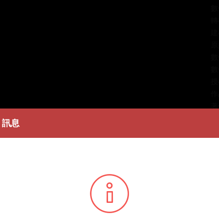
數
轉
建
原
數
數
授
作
著
訊息
簡
主
條
播
您所