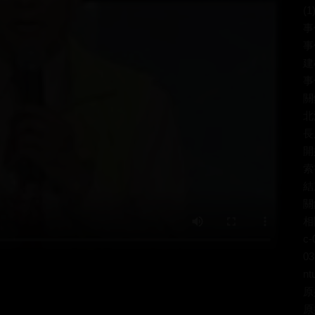
(1
事
事
建
事
關
北
長
開
索
結
關
相關
c-
03
nt
原
原