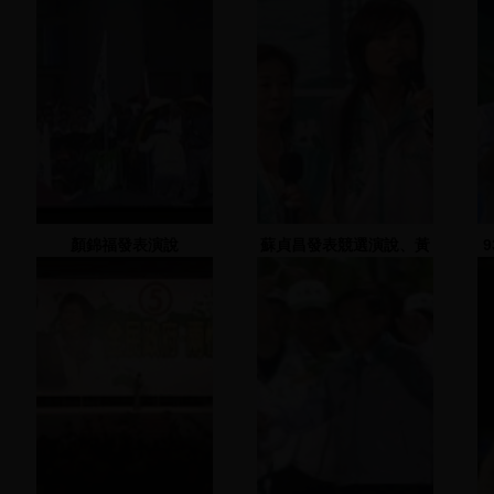
顏錦福發表演說
蘇貞昌發表競選演說、黃
主文、許信良、葉菊蘭致
詞