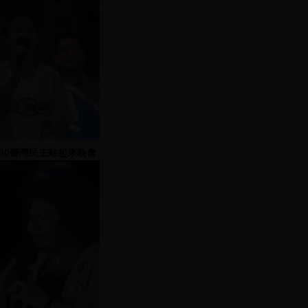
930臺灣民主站起來晚會
(2)