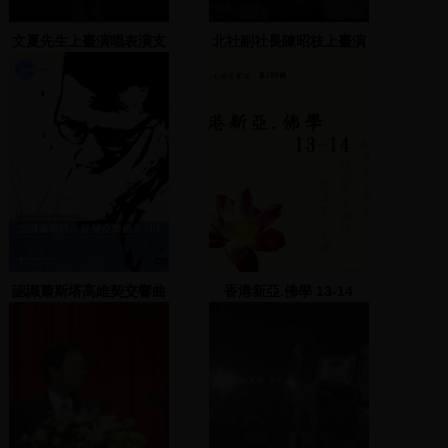
文夏先生上臺演唱表演支
北社副社長陳昭枝上臺演
持
說
認識蕭斯塔高維契交響曲
香港新亞.佛學 13-14
系列 2