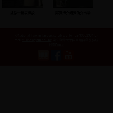
盧修一發表演說
鄭寶清介紹黃信介出場
©National Taiwan University Library
Tel: 02-33662334 E-
Mail:
ntulibcs@ntu.edu.tw
國立臺灣大學圖書館典藏服務組
影音Focus