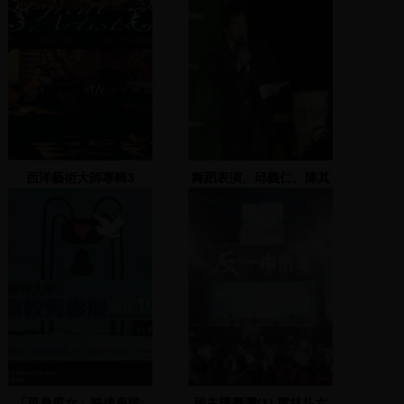
西洋藝術大師專輯3
舞蹈表演、邱義仁、陳其
邁、陳郁秀致詞
「單身男女」映後座談:
民主護臺灣(1) 雲林斗六