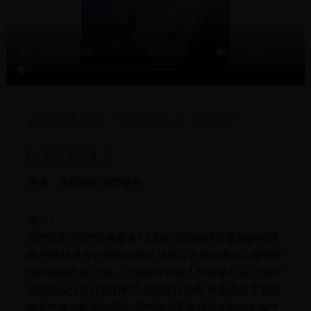
人類起源之謎 = Mysteries of mankind.
人類起源之謎
著者：美國國家地理學會
簡介：
我們是誰?我們從何處來?人類的起源始終是個難解的謎
團.您將隨著考古學家的腳步,追蹤遠古時期遭火山爆發掩
埋的神秘足跡,挖掘一百多萬年前的人類骨骼化石,並探究
老祖先如何以自製的精巧石器進行授獵.藉由這些古老的
線索拼湊出斷落的環節,我們能否重建撲朔迷離的史前生