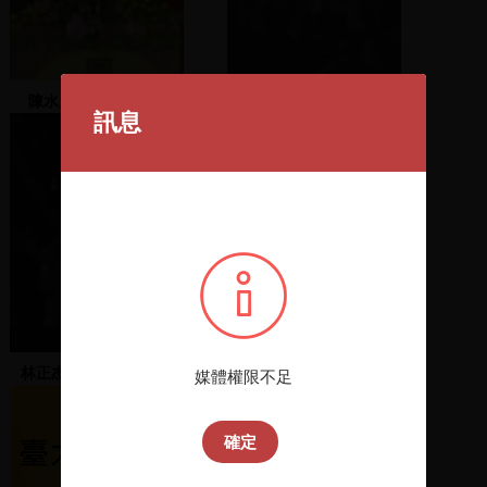
陳水扁市長發表演說
盧修一募款餐會-2 板橋四
訊息
維公園
林正杰呼籲不要抵抗驅
漁夫上台演講並主持募款
媒體權限不足
離，非暴力抗議，警察開
始驅離
確定