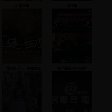
心靈重擊
病子歌
「重返田野」: 伊能嘉矩
西洋藝術大師專輯5
噶瑪蘭語料訪談