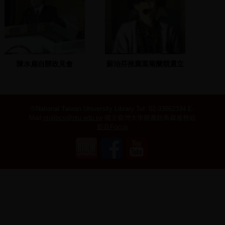
陳水扁自辦政見會
蘇治芬推薦葉菊蘭競選立
1988.11.18
委，陳水扁發表演說
©National Taiwan University Library
Tel: 02-33662334 E-
Mail:
ntulibcs@ntu.edu.tw
國立臺灣大學圖書館典藏服務組
影音Focus