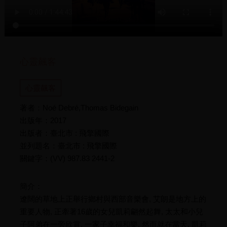
心靈飆客
心靈飆客
著者：Noé Debré,Thomas Bidegain
出版年：2017
出版者：臺北市 : 飛擎國際
並列題名：臺北市 : 飛擎國際
關鍵字：(VV) 987.83 2441-2
簡介：
遼闊的草地上正舉行鄉村與西部音樂會, 艾朗是地方上的
重要人物, 正牽著16歲的女兒凱莉翩然起舞, 太太和小兒
子阿弟在一旁欣賞, 一家子幸福和樂. 然而就在當天, 凱莉