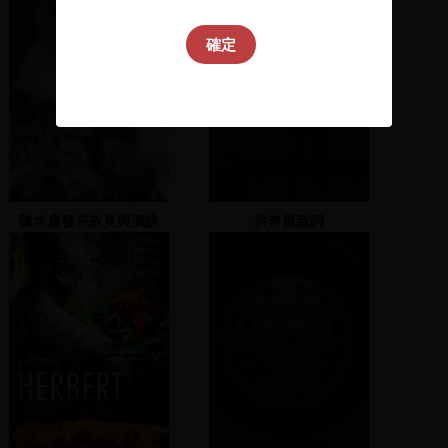
確定
陳水扁發表政見與演說
洪奇昌致詞