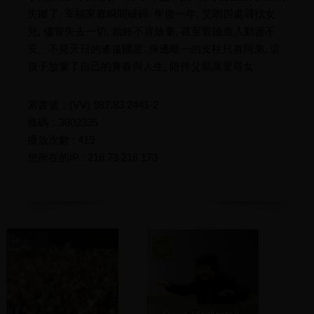
失蹤了, 幸福家庭瞬間破碎. 年復一年, 艾朗四處尋找女
兒, 儘管失去一切, 始終不肯放棄, 甚至冒險進入動盪不
安、不見天日的遙遠國度. 身邊唯一的支柱只有阿弟, 這
孩子放棄了自己的青春與人生, 陪伴父親萬里尋女
索書號：(VV) 987.83 2441-2
條碼：3802335
播放次數 : 419
您所在的IP : 216.73.216.173