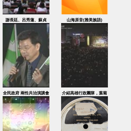
謝長廷、呂秀蓮、蘇貞
山海原音(雅美族語)
昌、游錫?進行自由交叉
辯論
全民政府 兩性共治演講會
介紹高雄行政團隊，葉菊
演講會(一) 2000.03.10
蘭致詞、林義雄VCR