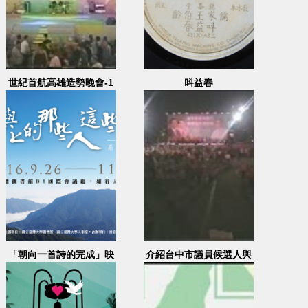
世紀首航高雄造勢晚會-1
呌益春
2001.11.26
「朝向一首詩的完成」映
介紹台中市議員候選人與
後座談
表演