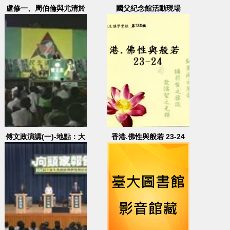
盧修一、周伯倫與尤清於
國父紀念館活動現場
經濟部前反核四救臺灣，
並呼籲蕭萬長下台
傅文政演講(一)-地點：大
香港.佛性與般若 23-24
同國小