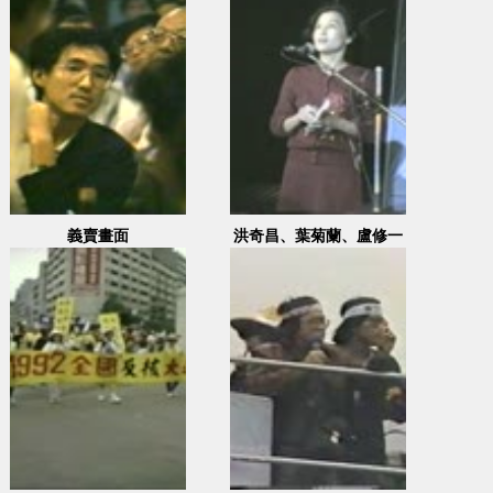
點：大甲日南慈德宮
義賣畫面
洪奇昌、葉菊蘭、盧修一
等人上台演說祝賀黃華