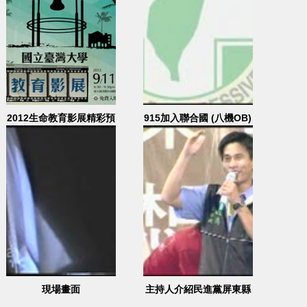
2012生命教育影展精彩預
915加入聯合國 (八機OB)
告
(3) 2007.09.14/15高雄農
十六
現場畫面
主持人介紹民進黨屏東縣
各級候選人，蘇嘉全上台