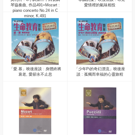
琴協奏曲, 作品491=Mozart :
愛情裡的氣味相投
piano concerto No.24 in C
minor, K.491
「愛.慕」映後座談 : 身體終將
「少年Pi的奇幻漂流」映後座
衰老, 愛卻永不止息
談 : 孤獨而幸福的心靈旅程