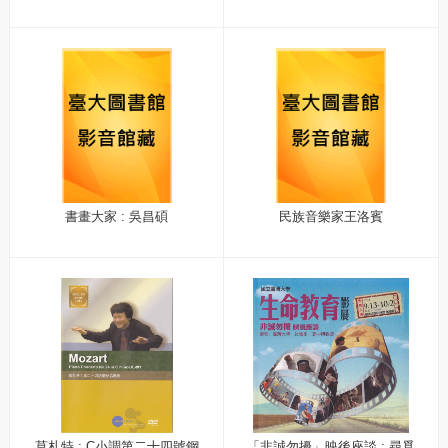
書畫大家 : 吳昌碩
民族音樂家王洛賓
莫札特 : C小調第二十四號鋼
「非誠勿擾」映後座談 : 尋覓