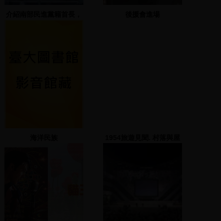
介紹南部民進黨籍首長，
後援會進場
楊秋興、許添財、蘇煥
智、曹啟鴻、陳明文致詞
海洋民族
1954旅遊見聞. 村落與屋
舍