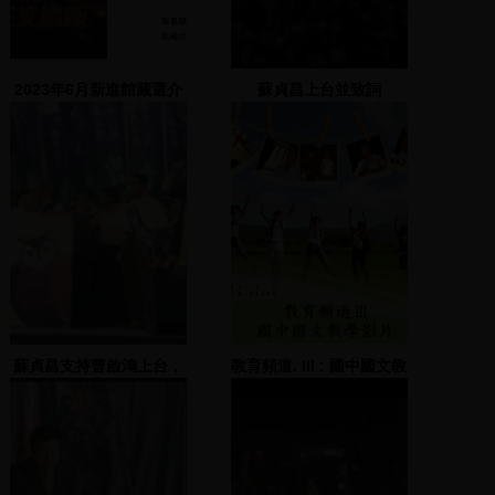
2023年6月新進館藏選介
蘇貞昌上台並致詞
蘇貞昌支持曹啟鴻上台，
教育頻道. III : 國中國文教
並發表演說
學影片