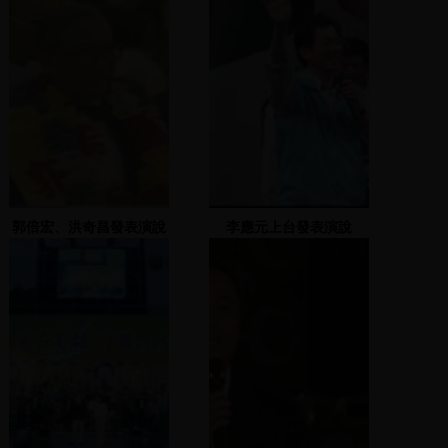
郭倍宏、洪奇昌發表演說
李應元上台發表演說