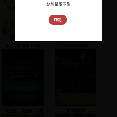
媒體權限不足
確定
師大上課 佛學 19-20
高年級混合教學
「感恩心、美麗島」人權
蘇貞昌致詞
紀念晚會(1)