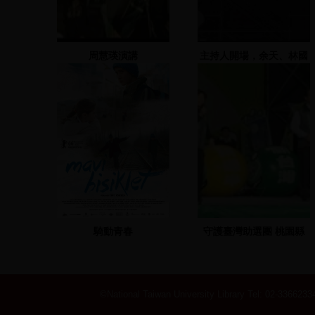
周慧瑛演講
主持人開場，余天、林國
慶致詞並唱歌
騎動青春
守護臺灣助選團 桃園縣
黃宗源-2007.11.25 地
點：桃園市大興西路中正
路口
©National Taiwan University Library
Tel: 02-33662334