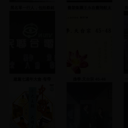
黑名單一行人，包括蔡銘
臺塑集團王永在臺翔航太
祿等人去群賢樓陽明山國
工業發表會演說
代抗議，並與警察發生拉
扯、後段為探望盧修一等
人
建黨七週年大會-母帶
佛學.天台宗 45-48