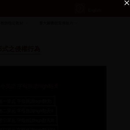
English
教師指定教材
臺大圖書館宣傳短片
形式之侵權行為
小英語 字母拼讀high翻天
第一單元 字母拼讀high翻天I
第二單元 字母拼讀high翻天II
第三單元 字母拼讀high翻天III
第四單元 字母拼讀high翻天IV