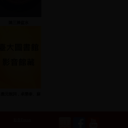
陳三捧盆水
李應元致詞，卓榮泰、蘇
治芬帶動現場施放汽球
影音Focus