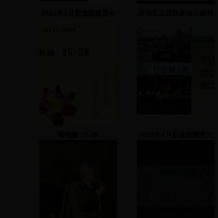
2023年5月新進館藏選介
許信良主席與黃信介總領
隊帶領遊行隊伍，要求總
統直選
齊物論 25-28
2018年4月新進館藏選介