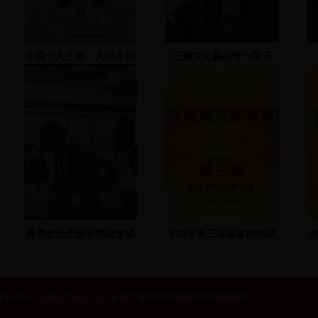
中國十大王朝：大明王朝
三重文化藝術季一甲子
(二)
臺灣政治受難者聯誼會成
103年第三場圖書館知識
立大會(2)：臺北國賓飯店
饗宴：鏈結資料與圖書館
 E-Mail:
ntulibcs@ntu.edu.tw
國立臺灣大學圖書館典藏服務組