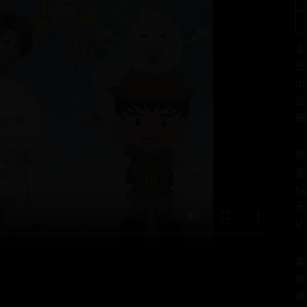
著
出
出
並
關
簡
第
h
元
V
索
條
播